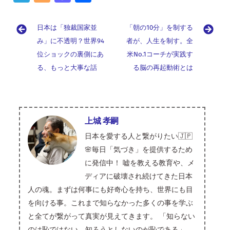
b
e
e
k
ai
es
er
e
i
le
o
as
有
o
a
e
l
ky
es
n
gr
g
to
日本は「独裁国家並
「朝の10分」を制する
o
d
dI
t
a
a
g
d
み」に不透明？世界94
者が、人生を制す。全
k
s
n
m
位ショックの裏側にあ
er
o
米No.1コーチが実践す
る、もっと大事な話
る脳の再起動術とは
n
上城 孝嗣
日本を愛する人と繋がりたい🇯🇵
🌸毎日「気づき」を提供するため
に発信中！ 嘘を教える教育や、メ
ディアに破壊され続けてきた日本
人の魂。まずは何事にも好奇心を持ち、世界にも目
を向ける事。これまで知らなかった多くの事を学ぶ
と全てが繋がって真実が見えてきます。 「知らない
のは恥ではない、知ろうとしないのが恥である」