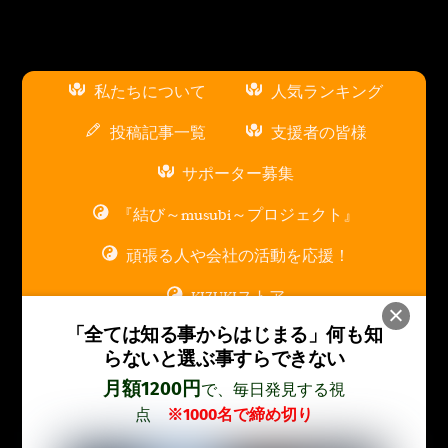
私たちについて
人気ランキング
投稿記事一覧
支援者の皆様
サポーター募集
『結び～musubi～プロジェクト』
頑張る人や会社の活動を応援！
KIZUKIストア
「全ては知る事からはじまる」
何も知
スポンサー広告枠について
らないと選ぶ事すらできない
お問い合わせ
月額1200円
で、毎日発見する視
点
※1000名で締め切り