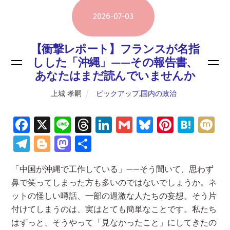
2026
-
07
-
03
【衝撃レポート】フランスが名指
しした「沖縄」——その報告書、
あなたはまだ読んでいませんか
上城 孝嗣
ピックアップ
,
国内の政治
Fa
X
Li
T
Li
G
Bl
Pi
H
M
ce
n
hr
n
m
u
nt
at
ix
Te
Bl
M
共
b
e
e
k
ai
es
er
e
i
le
o
as
有
「中国が沖縄で工作している」——そう聞いて、思わず
o
a
e
l
ky
es
n
gr
g
to
鼻で笑ってしまった方も多いのではないでしょうか。ネ
o
d
dI
t
a
a
g
d
ットの怪しい噂話、一部の過激な人たちの妄想。そう片
k
s
n
m
er
o
付けてしまうのは、実はとても簡単なことです。私たち
n
はずっと、そうやって「見なかったこと」にしてきたの