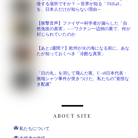
慢する場所ですか？ ～世界が知る「TKB48」
を、日本人だけが知らない理由～
【衝撃音声】ファイザー科学者が漏らした「自
然免疫の真実」——ワクチン一辺倒の裏で、何が
封じられていたのか
【あと2週間？】欧州が火の海になる前に、あな
たが知っておくべき「冷酷な真実」
「日の丸」を消して飛んだ夜。U-18日本代表・
無地シャツ事件が突きつけた、私たちの”覚悟な
き配慮”
ABOUT SITE
私たちについて