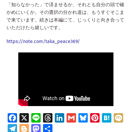
「知らなかった」で済ませるか、それとも自分の頭で確
かめにいくか。その選択の分かれ道は、もうすぐそこま
で来ています。続きは本編にて、じっくりと向き合って
いただけたら嬉しいです。
https://note.com/taka_peace369/
Fa
X
Li
T
Li
G
Bl
Pi
H
M
ce
n
hr
n
m
u
nt
at
ix
Te
Bl
M
共