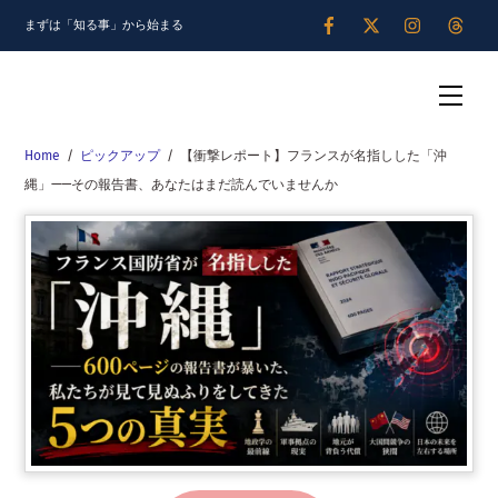
Skip
まずは「知る事」から始まる
to
content
Men
Home
/
ピックアップ
/
【衝撃レポート】フランスが名指しした「沖
縄」——その報告書、あなたはまだ読んでいませんか