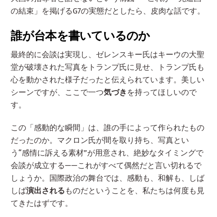
の結束」を掲げるG7の実態だとしたら、皮肉な話です。
誰が台本を書いているのか
最終的に会談は実現し、ゼレンスキー氏はキーウの大聖
堂が破壊された写真をトランプ氏に見せ、トランプ氏も
心を動かされた様子だったと伝えられています。美しい
シーンですが、ここで一つ
気づき
を持ってほしいので
す。
この「感動的な瞬間」は、誰の手によって作られたもの
だったのか。マクロン氏が間を取り持ち、写真とい
う“感情に訴える素材”が用意され、絶妙なタイミングで
会談が成立する——これがすべて偶然だと言い切れるで
しょうか。国際政治の舞台では、感動も、和解も、しば
しば
演出される
ものだということを、私たちは何度も見
てきたはずです。