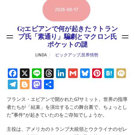
2026
-
06
-
17
G7エビアンで何が起きた？トラン
プ氏「素通り」騙劇とマクロン氏
ポケットの謎
LINDA
ピックアップ
,
世界情勢
Fa
X
Li
T
Li
G
Bl
Pi
H
M
ce
n
hr
n
m
u
nt
at
ix
Te
Bl
M
共
b
e
e
k
ai
es
er
e
i
le
o
as
有
フランス・エビアンで開かれたG7サミット。世界の指導
o
a
e
l
ky
es
n
gr
g
to
者たちが「結束」を演出するこの舞台裏で、ちょっとし
o
d
dI
t
a
a
g
d
た“事件”が起きていたのをご存知でしょうか。
k
s
n
m
er
o
主役は、アメリカのトランプ大統領とウクライナのゼレ
n