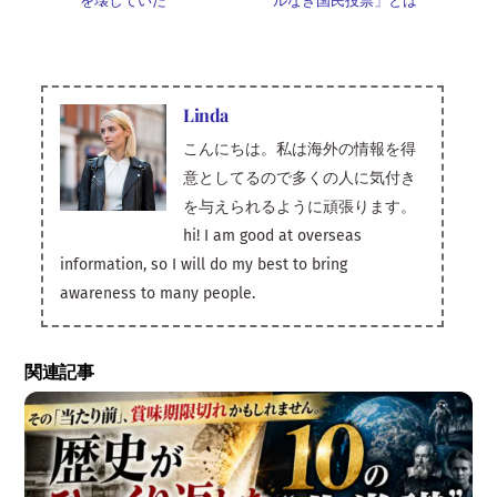
を壊していた
ルなき国民投票」とは
n
Linda
こんにちは。私は海外の情報を得
意としてるので多くの人に気付き
を与えられるように頑張ります。
hi! I am good at overseas
information, so I will do my best to bring
awareness to many people.
関連記事