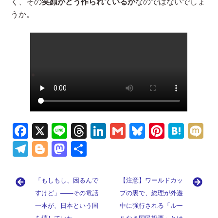
く、その
笑顔がどう作られているか
なのではないでしょ
うか。
Fa
X
Li
T
Li
G
Bl
Pi
H
M
ce
n
hr
n
m
u
nt
at
ix
Te
Bl
M
共
b
e
e
k
ai
es
er
e
i
le
o
as
有
o
a
e
l
ky
es
n
gr
g
to
「もしもし、困るんで
【注意】ワールドカッ
o
d
dI
t
a
a
g
d
すけど」――その電話
プの裏で、総理が外遊
k
s
n
m
一本が、日本という国
er
o
中に強行される「ルー