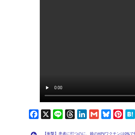
Fa
X
Li
T
Li
G
Bl
Pi
ce
n
hr
n
m
u
nt
b
e
e
k
ai
es
er
【衝撃】患者に打つのに、娘のHPVワクチンは0%で