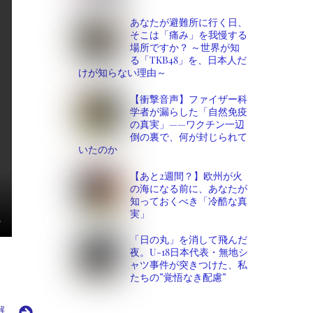
あなたが避難所に行く日、
そこは「痛み」を我慢する
場所ですか？ ～世界が知
る「TKB48」を、日本人だ
けが知らない理由～
【衝撃音声】ファイザー科
学者が漏らした「自然免疫
の真実」——ワクチン一辺
倒の裏で、何が封じられて
いたのか
【あと2週間？】欧州が火
の海になる前に、あなたが
知っておくべき「冷酷な真
実」
「日の丸」を消して飛んだ
夜。U-18日本代表・無地シ
ャツ事件が突きつけた、私
たちの”覚悟なき配慮”
解