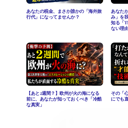
あなたの税金、まさか誰かの「海外旅
あなた
行代」になってませんか？
み」を我
知る「T
ない理
【あと2週間？】欧州が火の海になる
その「
前に、あなたが知っておくべき「冷酷
にでも直
な真実」