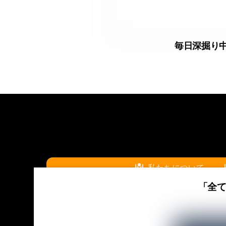
毎日深掘り
私たちについて
「全
『結び～musubi～プロジェクト