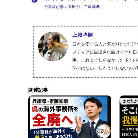
o
a
e
l
ky
es
の本音が暴く医療の「二重基準」
o
d
dI
t
k
s
n
上城 孝嗣
日本を愛する人と繋がりたい🇯
メディアに破壊され続けてきた日
事。これまで知らなかった多くの
恥ではない、知ろうとしないのが
関連記事