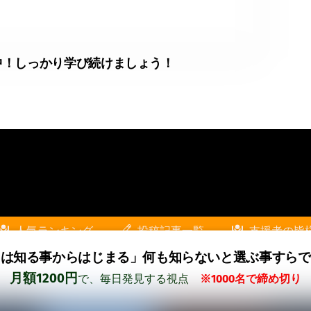
中！しっかり学び続けましょう！
人気ランキング
投稿記事一覧
支援者の皆
ては知る事からはじまる」
何も知らないと選ぶ事すらで
』
頑張る人や会社の活動を応援！
KIZUKIスト
月額1200円
で、毎日発見する視点
※1000名で締め切り
お問い合わせ