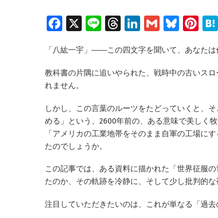
Fa
X
Li
T
Li
G
Bl
Pi
ce
n
hr
n
m
u
nt
「八紘一宇」――この四文字を聞いて、あなたは
b
e
e
k
ai
es
er
o
a
e
l
ky
es
教科書の片隅に追いやられた、戦時中の古いスロ
o
d
dI
t
れません。
k
s
n
しかし、この言葉のルーツをたどっていくと、そ
める」という、2600年前の、ある意味で美しく
「アメリカの工業地帯をそのまま自軍の工場にす
たのでしょうか。
この記事では、ある資料に描かれた「世界征服の
たのか、その軌跡を冷静に、そして少し批判的な
注目していただきたいのは、これが単なる「過去