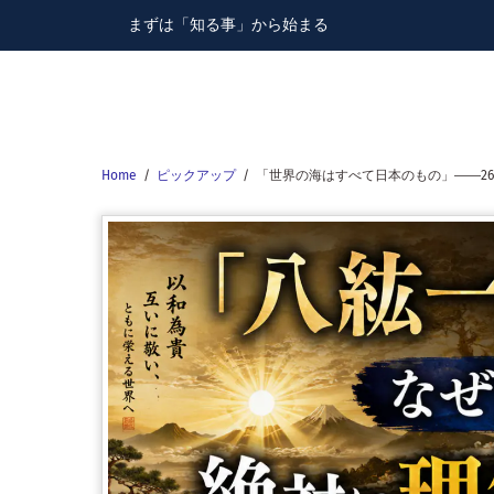
Skip
まずは「知る事」から始まる
to
content
Home
/
ピックアップ
/
「世界の海はすべて日本のもの」――26