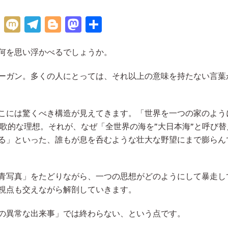
H
M
Te
Bl
M
共
at
ix
le
o
as
有
何を思い浮かべるでしょうか。
e
i
gr
g
to
n
a
g
d
ーガン。多くの人にとっては、それ以上の意味を持たない言葉
a
m
er
o
n
こには驚くべき構造が見えてきます。「世界を一つの家のよう
牧歌的な理想。それが、なぜ「全世界の海を”大日本海”と呼び替
る」といった、誰もが息を呑むような壮大な野望にまで膨らん
青写真」をたどりながら、一つの思想がどのようにして暴走し
視点も交えながら解剖していきます。
の異常な出来事」では終わらない、という点です。