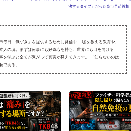
n
a
g
d
決するタイプ」だった高市早苗首相
a
m
er
o
n
🌸毎日「気づき」を提供するために発信中！ 嘘を教える教育や、
本人の魂。まずは何事にも好奇心を持ち、世界にも目を向ける
事を学ぶと全てが繋がって真実が見えてきます。 「知らないのは
恥である」