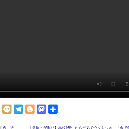
H
M
Te
Bl
M
共
at
ix
le
o
as
有
e
i
gr
g
to
拒否。そ
【発掘・深掘り】高校1年生から平気でウソをつき、「金で