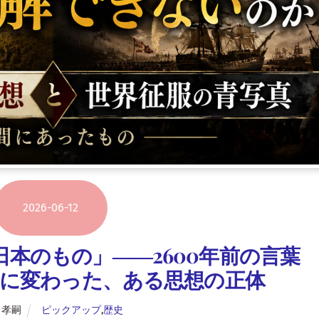
2026
-
06
-
12
本のもの」――2600年前の言葉
”に変わった、ある思想の正体
 孝嗣
ピックアップ
,
歴史