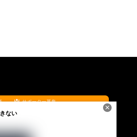
様
サポーター募集
きない
ア
スポンサー広告枠について