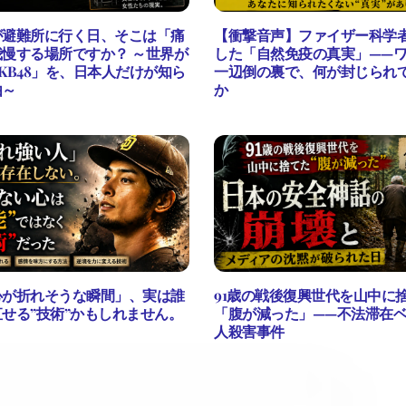
が避難所に行く日、そこは「痛
【衝撃音声】ファイザー科学
慢する場所ですか？ ～世界が
した「自然免疫の真実」——
KB48」を、日本人だけが知ら
一辺倒の裏で、何が封じられ
由～
か
心が折れそうな瞬間」、実は誰
91歳の戦後復興世代を山中に
せる”技術”かもしれません。
「腹が減った」——不法滞在
人殺害事件