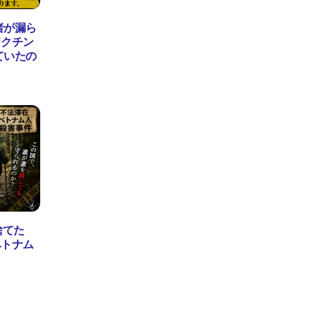
者が漏ら
ワクチン
ていたの
捨てた
ベトナム