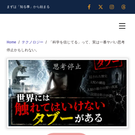
Skip
まずは「知る事」から始まる
to
content
Men
Home
/
テクノロジー
/
「科学を信じてる」って、実は一番ヤバい思考
停止かもしれない。