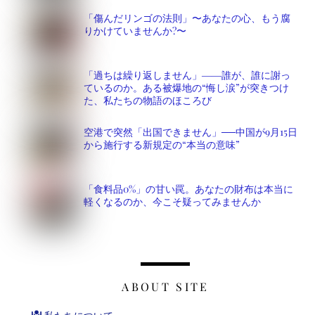
「傷んだリンゴの法則」〜あなたの心、もう腐
りかけていませんか?〜
「過ちは繰り返しません」――誰が、誰に謝っ
ているのか。ある被爆地の“悔し涙”が突きつけ
た、私たちの物語のほころび
空港で突然「出国できません」──中国が9月15日
から施行する新規定の“本当の意味”
「食料品0%」の甘い罠。あなたの財布は本当に
軽くなるのか、今こそ疑ってみませんか
ABOUT SITE