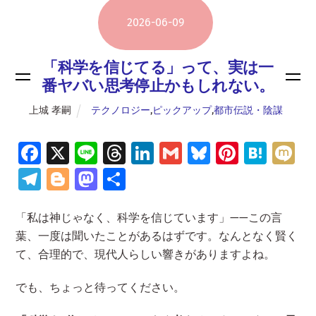
2026
-
06
-
09
「科学を信じてる」って、実は一
番ヤバい思考停止かもしれない。
上城 孝嗣
テクノロジー
,
ピックアップ
,
都市伝説・陰謀
Fa
X
Li
T
Li
G
Bl
Pi
H
M
ce
n
hr
n
m
u
nt
at
ix
Te
Bl
M
共
b
e
e
k
ai
es
er
e
i
le
o
as
有
o
a
e
l
ky
es
n
「私は神じゃなく、科学を信じています」——この言
gr
g
to
葉、一度は聞いたことがあるはずです。なんとなく賢く
o
d
dI
t
a
a
g
d
て、合理的で、現代人らしい響きがありますよね。
k
s
n
m
er
o
n
でも、ちょっと待ってください。