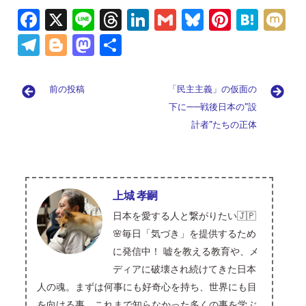
Fa
X
Li
T
Li
G
Bl
Pi
H
M
ce
n
hr
n
m
u
nt
at
ix
Te
Bl
M
共
b
e
e
k
ai
es
er
e
i
le
o
as
有
o
a
e
l
ky
es
n
gr
g
to
前の投稿
「民主主義」の仮面の
o
d
dI
t
a
a
g
d
下に——戦後日本の”設
k
s
n
m
er
o
計者”たちの正体
n
上城 孝嗣
日本を愛する人と繋がりたい🇯🇵
🌸毎日「気づき」を提供するため
に発信中！ 嘘を教える教育や、メ
ディアに破壊され続けてきた日本
人の魂。まずは何事にも好奇心を持ち、世界にも目
を向ける事。これまで知らなかった多くの事を学ぶ