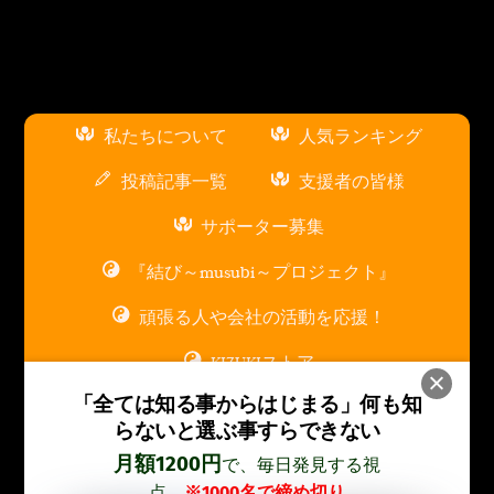
私たちについて
人気ランキング
投稿記事一覧
支援者の皆様
サポーター募集
『結び～musubi～プロジェクト』
頑張る人や会社の活動を応援！
KIZUKIストア
「全ては知る事からはじまる」
何も知
スポンサー広告枠について
らないと選ぶ事すらできない
お問い合わせ
月額1200円
で、毎日発見する視
点
※1000名で締め切り