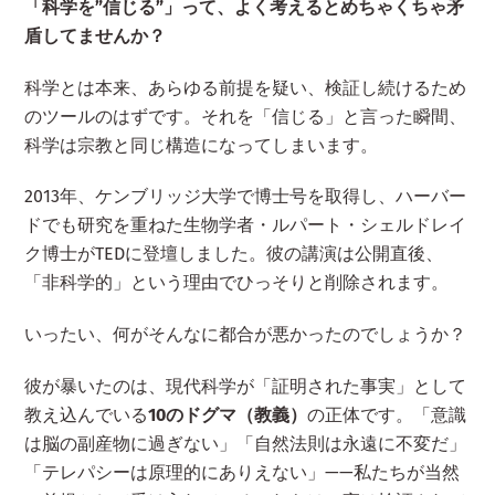
「科学を”信じる”」って、よく考えるとめちゃくちゃ矛
盾してませんか？
科学とは本来、あらゆる前提を疑い、検証し続けるため
のツールのはずです。それを「信じる」と言った瞬間、
科学は宗教と同じ構造になってしまいます。
2013年、ケンブリッジ大学で博士号を取得し、ハーバー
ドでも研究を重ねた生物学者・ルパート・シェルドレイ
ク博士がTEDに登壇しました。彼の講演は公開直後、
「非科学的」という理由でひっそりと削除されます。
いったい、何がそんなに都合が悪かったのでしょうか？
彼が暴いたのは、現代科学が「証明された事実」として
教え込んでいる
10のドグマ（教義）
の正体です。「意識
は脳の副産物に過ぎない」「自然法則は永遠に不変だ」
「テレパシーは原理的にありえない」——私たちが当然