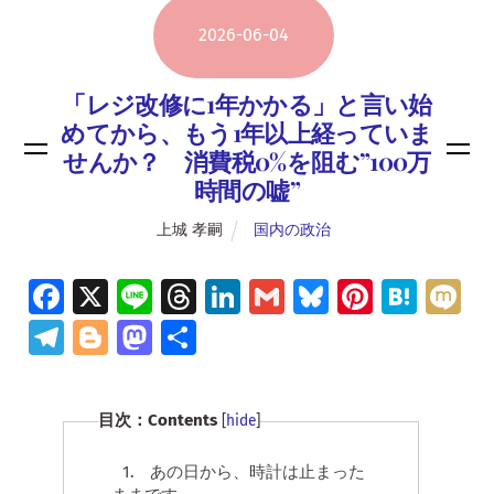
2026
-
06
-
04
「レジ改修に1年かかる」と言い始
めてから、もう1年以上経っていま
せんか？ 消費税0%を阻む”100万
時間の嘘”
上城 孝嗣
国内の政治
Fa
X
Li
T
Li
G
Bl
Pi
H
M
ce
n
hr
n
m
u
nt
at
ix
Te
Bl
M
共
b
e
e
k
ai
es
er
e
i
le
o
as
有
o
a
e
l
ky
es
n
gr
g
to
目次：Contents
[
hide
]
o
d
dI
t
a
a
g
d
k
s
n
m
er
o
1.
あの日から、時計は止まった