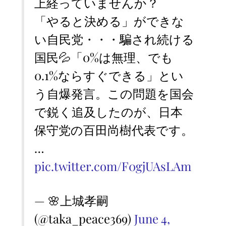
上経っていませんか？
「やると決める」ができな
い自民党・・・騙され続ける
国民💦「0%は無理、でも
0.1%ならすぐできる」とい
う自爆発言。この問題を国会
で鋭く追及したのが、日本
保守党の百田尚樹代表です。
…
pic.twitter.com/F0gjUAsLAm
— 🌸上城孝嗣
(@taka_peace369)
June 4,