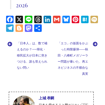
2026
Fa
X
Li
T
Li
G
Bl
Pi
H
M
ce
n
hr
n
m
u
nt
at
ix
Te
Bl
M
共
b
e
e
k
ai
es
er
e
i
le
o
as
有
o
a
e
l
ky
es
n
gr
g
to
「日本人」は、数で補
「エコ」の仮面をかぶ
o
d
dI
t
a
a
g
d
えるのか？——帰化・
った時限爆弾――秋
k
s
n
m
移民拡大が日本に突き
er
o
田・八峰町メガソーラ
つける、誰も答えられ
ー問題が暴いた、再エ
n
ない問い
ネビジネスの不都合な
真実
上城 孝嗣