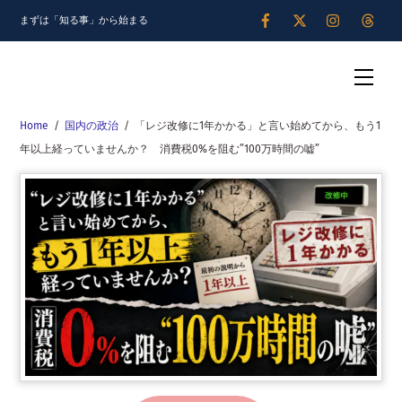
Skip
まずは「知る事」から始まる
to
content
Men
Home
/
国内の政治
/
「レジ改修に1年かかる」と言い始めてから、もう1
年以上経っていませんか？ 消費税0%を阻む”100万時間の嘘”