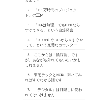
ままです
n
2.
「100万時間のプロジェク
ト」の正体
3.
「0%は無理、でも0.1%なら
すぐできる」という自爆発言
4.
「0.001%でいいから今すぐや
って」という完璧なカウンター
5.
ここからは「陰謀論」です
が、あながち外れてもいないかも
しれません
6.
東芝テックとNCRに聞いてみ
ればすぐわかる話です
7.
「デジタル」は目隠しに使わ
れてはいけません