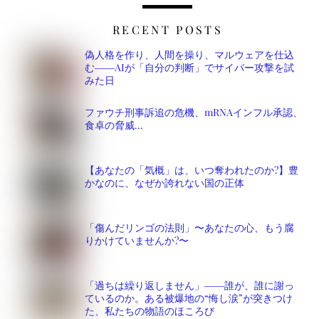
RECENT POSTS
偽人格を作り、人間を操り、マルウェアを仕込
む――AIが「自分の判断」でサイバー攻撃を試
みた日
ファウチ刑事訴追の危機、mRNAインフル承認、
食卓の脅威…
【あなたの「気概」は、いつ奪われたのか?】豊
かなのに、なぜか誇れない国の正体
「傷んだリンゴの法則」〜あなたの心、もう腐
りかけていませんか?〜
「過ちは繰り返しません」――誰が、誰に謝っ
ているのか。ある被爆地の“悔し涙”が突きつけ
た、私たちの物語のほころび