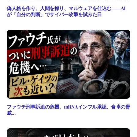
偽人格を作り、人間を操り、マルウェアを仕込む――AI
が「自分の判断」でサイバー攻撃を試みた日
ファウチ刑事訴追の危機、mRNAインフル承認、食卓の脅
威…