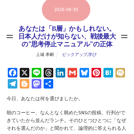
2026
-
06
-
30
あなたは「B層」かもしれない。
日本人だけが知らない、戦後最大
の”思考停止マニュアル”の正体
上城 孝嗣
ピックアップ
,
学び
Fa
X
Li
T
Li
G
Bl
Pi
H
M
ce
n
hr
n
m
u
nt
at
ix
Te
Bl
M
共
b
e
e
k
ai
es
er
e
i
le
o
as
有
今日、あなたは何を選びましたか。
o
a
e
l
ky
es
n
gr
g
to
o
d
dI
t
a
a
g
d
朝のコーヒー、なんとなく眺めたSNSの投稿、行列がで
k
s
n
m
er
o
きていたから並んだランチ。そのひとつひとつに「なぜ
それを選んだのか」と聞かれて、論理的に答えられる人
n