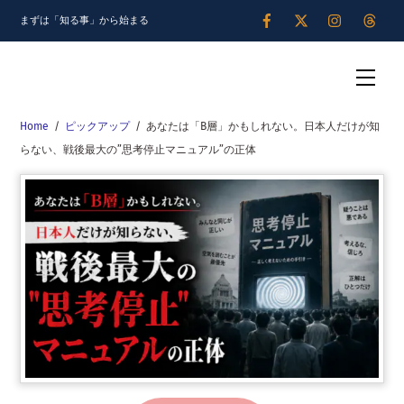
Skip
まずは「知る事」から始まる
to
content
Men
Home
/
ピックアップ
/
あなたは「B層」かもしれない。日本人だけが知
らない、戦後最大の”思考停止マニュアル”の正体