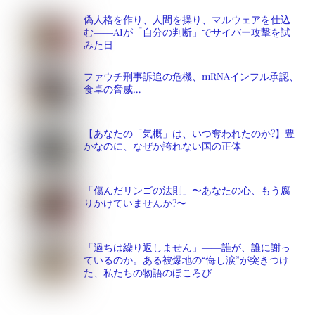
偽人格を作り、人間を操り、マルウェアを仕込
む――AIが「自分の判断」でサイバー攻撃を試
みた日
ファウチ刑事訴追の危機、mRNAインフル承認、
食卓の脅威…
【あなたの「気概」は、いつ奪われたのか?】豊
かなのに、なぜか誇れない国の正体
「傷んだリンゴの法則」〜あなたの心、もう腐
りかけていませんか?〜
「過ちは繰り返しません」――誰が、誰に謝っ
ているのか。ある被爆地の“悔し涙”が突きつけ
た、私たちの物語のほころび