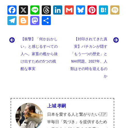
Fa
X
Li
T
Li
G
Bl
Pi
H
M
ce
n
hr
n
m
u
nt
at
ix
Te
Bl
M
共
b
e
e
k
ai
es
er
e
i
le
o
as
有
o
a
e
l
ky
es
n
gr
g
to
【衝撃】「何かおかし
【封印されてきた真
o
d
dI
t
a
a
g
d
い」と感じるすべての
実】バチカンが隠す
k
s
n
m
人へ。家畜の檻から抜
er
o
「もう一つの歴史」と
け出すための5つの残
NHI問題。2027年、人
n
酷な事実
類はその時を迎えるの
か
上城 孝嗣
日本を愛する人と繋がりたい🇯🇵
🌸毎日「気づき」を提供するため