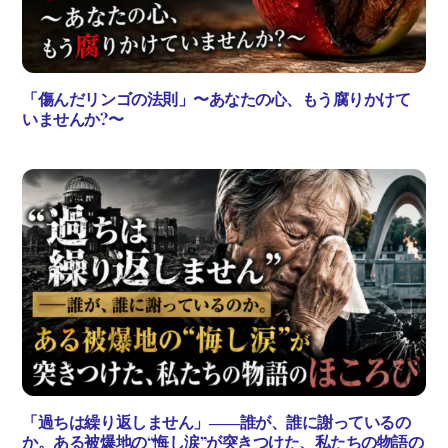
「傷んだリンゴの法則」〜あなたの心、もう腐りかけて
いませんか?〜
「過ちは繰り返しません」――誰が、誰に謝っているの
か。ある被爆地の“悔し涙”が突きつけた、私たちの物語の