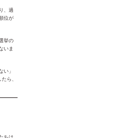
り、過
順位が
選挙の
ないま
ない」
したら、
たちは