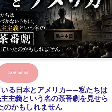
2026
-
06
-
09
ている日本とアメリカ——私たちは
民主主義という名の茶番劇を見せら
たのかもしれません