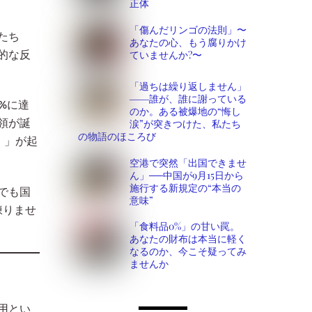
正体
「傷んだリンゴの法則」〜
たち
あなたの心、もう腐りかけ
的な反
ていませんか?〜
「過ちは繰り返しません」
――誰が、誰に謝っている
%に達
のか。ある被爆地の“悔し
領が誕
涙”が突きつけた、私たち
の物語のほころび
）」が起
空港で突然「出国できませ
ん」──中国が9月15日から
施行する新規定の“本当の
でも国
意味”
凍りませ
「食料品0%」の甘い罠。
あなたの財布は本当に軽く
なるのか、今こそ疑ってみ
ませんか
用とい