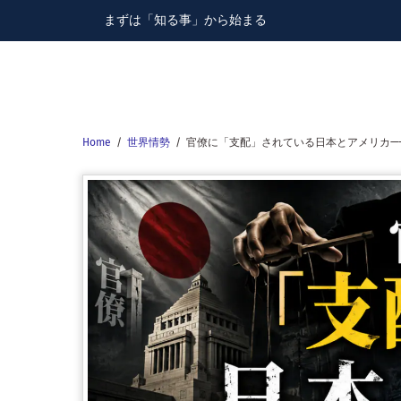
Skip
まずは「知る事」から始まる
to
content
Home
/
世界情勢
/
官僚に「支配」されている日本とアメリカ—