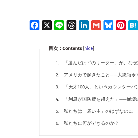
Fa
X
Li
T
Li
G
Bl
Pi
ce
n
hr
n
m
u
nt
b
e
e
k
ai
es
er
目次：Contents
[
hide
]
o
a
e
l
ky
es
o
d
dI
t
1.
「選んだはずのリーダー」が、なぜ
k
s
n
2.
アメリカで起きたこと——大統領令
3.
「天才100人」というカウンターパ
4.
「利息が国防費を超えた」——崩壊
5.
私たちは「雇い主」のはずなのに
6.
私たちに何ができるのか？