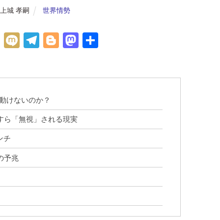
上城 孝嗣
世界情勢
H
M
Te
Bl
M
共
at
ix
le
o
as
有
e
i
gr
g
to
n
a
g
d
a
m
er
o
動けないのか？
n
すら「無視」される現実
ンチ
の予兆