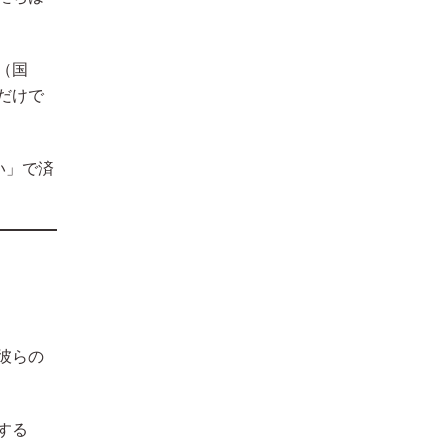
（国
だけで
い」で済
彼らの
する