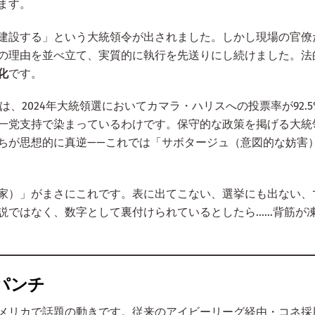
ます。
建設する」という大統領令が出されました。しかし現場の官僚
の理由を並べ立て、実質的に執行を先送りにし続けました。法
化
です。
、2024年大統領選においてカマラ・ハリスへの投票率が92.5
一党支持で染まっているわけです。保守的な政策を掲げる大統
ちが思想的に真逆——これでは「サボタージュ（意図的な妨害
家）」がまさにこれです。表に出てこない、選挙にも出ない、
説ではなく、数字として裏付けられているとしたら……背筋が
パンチ
メリカで話題の動きです。従来のアイビーリーグ経由・コネ採