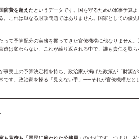
国防費を超えた
というデータです。国を守るための軍事予算よ
る。これは単なる財政問題ではありません。国家としての優先
たって予算配分の実務を握ってきた官僚機構に他なりません。
官僚は変わらない。これが繰り返される中で、誰も責任を取ら
が事実上の予算決定権を持ち、政治家が掲げた政策が「財源が
常です。政治家を操る「見えない手」——それが官僚機構だと
に
家も官僚も「国民に雇われた公務員」
のはずです。つまり、私