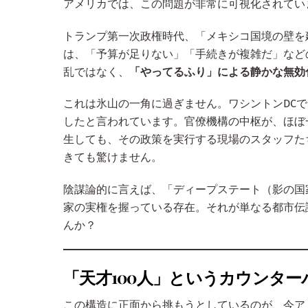
アメリカでは、この問題が非常に可視化されてい
トランプ第一次政権時代、「メキシコ国境の壁を
は、「予算が足りない」「手続きが複雑だ」など
乱ではなく、
「やってるふり」による静かな無効
これは氷山の一角に過ぎません。ワシントンDCでは
したと言われています。官僚機構の中枢が、ほぼ
生しても、その政策を実行する現場のスタッフた
きても驚けません。
陰謀論的に言えば、「ディープステート（影の国
家の実権を握っている存在。それが単なる都市伝
んか？
「天才100人」というカウンター
この構造に正面から挑もうとしているのが、今ア