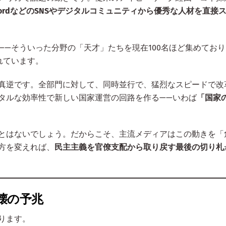
scordなどのSNSやデジタルコミュニティから優秀な人材を直接
—そういった分野の「天才」たちを現在100名ほど集めてお
れています。
真逆です。全部門に対して、同時並行で、猛烈なスピードで改
タルな効率性で新しい国家運営の回路を作る——いわば
「国家の
とはないでしょう。だからこそ、主流メディアはこの動きを「
方を変えれば、
民主主義を官僚支配から取り戻す最後の切り札
壊の予兆
ります。