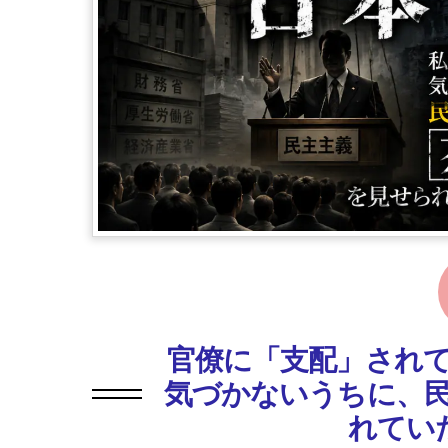
官僚に「支配」され
気づかないうちに、
れてい