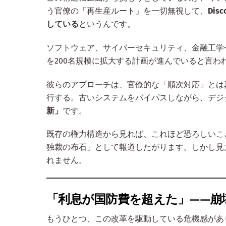
う官僚の「再生産ルート」を一切無視して、
Di
している
というんです。
ソフトウェア、サイバーセキュリティ、金融工学—
を200名規模に拡大する計画が進んでいると言わ
彼らのアプローチは、官僚的な「順次対応」とは
行する。古いシステムをバイパスしながら、デジ
新」
です。
既存の権力構造から見れば、これほど恐ろしいこ
独裁の布石」として報道したがります。しかし見
れません。
「利息が国防費を超えた」——崩
もうひとつ、この改革を駆動している危機感があ