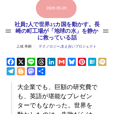
2026
-
05
-
29
社員7人で世界25カ国を動かす。長
崎の町工場が「地球の水」を静か
に救っている話
上城 孝嗣
テクノロジー
,
支え合いプロジェクト
Fa
X
Li
T
Li
G
Bl
Pi
H
M
ce
n
hr
n
m
u
nt
at
ix
Te
Bl
M
共
b
e
e
k
ai
es
er
e
i
le
o
as
有
o
a
e
l
ky
es
n
大企業でも、巨額の研究費で
gr
g
to
o
d
dI
t
a
a
g
d
も、英語が堪能なプレゼン
k
s
n
m
er
o
ターでもなかった。世界を
n