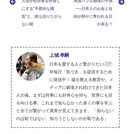
gr
g
to
入管が犯罪者を野放し
米国バブル崩壊の予感
o
d
dI
t
a
a
g
d
にする”不都合な構
——日本人のお金と自
k
s
n
m
造”と、誰も語りたがら
er
o
由が静かに奪われる日
ない闇
が来る？
n
上城 孝嗣
日本を愛する人と繋がりたい🇯🇵
🌸毎日「気づき」を提供するため
に発信中！ 嘘を教える教育や、メ
ディアに破壊され続けてきた日本
人の魂。まずは何事にも好奇心を持ち、世界にも目
を向ける事。これまで知らなかった多くの事を学ぶ
と全てが繋がって真実が見えてきます。 「知らない
のは恥ではない、知ろうとしないのが恥である」