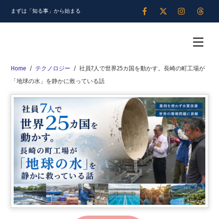
Skip
まずは「知る事」から始まる
to
content
Men
Home
/
テクノロジー
/
社員7人で世界25カ国を動かす。長崎の町工場が
「地球の水」を静かに救っている話