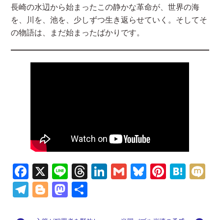
長崎の水辺から始まったこの静かな革命が、世界の海
を、川を、池を、少しずつ生き返らせていく。そしてそ
の物語は、まだ始まったばかりです。
Fa
X
Li
T
Li
G
Bl
Pi
H
M
ce
n
hr
n
m
u
nt
at
ix
Te
Bl
M
共
b
e
e
k
ai
es
er
e
i
le
o
as
有
o
a
e
l
ky
es
n