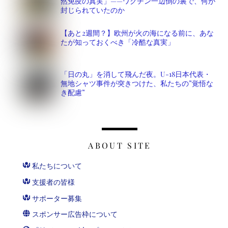
然免疫の真実」——ワクチン一辺倒の裏で、何が
封じられていたのか
【あと2週間？】欧州が火の海になる前に、あな
たが知っておくべき「冷酷な真実」
「日の丸」を消して飛んだ夜。U-18日本代表・
無地シャツ事件が突きつけた、私たちの”覚悟な
き配慮”
ABOUT SITE
私たちについて
支援者の皆様
サポーター募集
スポンサー広告枠について