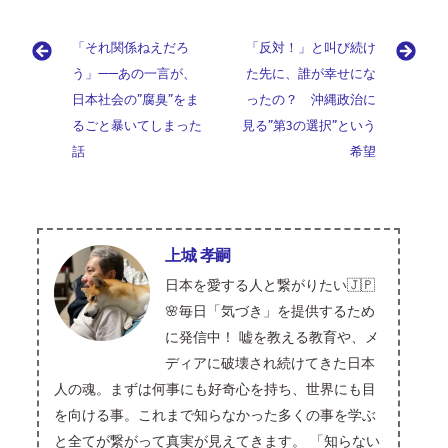
b
e
e
k
ai
es
er
e
i
le
o
as
有
o
a
e
l
ky
es
n
gr
g
to
「それ関係ねえだろ
「反対！」と叫び続け
o
d
dI
t
a
a
g
d
う」——あの一言が、
た先に、誰が幸せにな
k
s
n
m
日本社会の”腐臭”をま
er
o
ったの？ 沖縄政治に
るごと暴いてしまった
見る”第3の選択”という
n
話
希望
上城 孝嗣
日本を愛する人と繋がりたい🇯🇵
🌸毎日「気づき」を提供するため
に発信中！ 嘘を教える教育や、メ
ディアに破壊され続けてきた日本
人の魂。まずは何事にも好奇心を持ち、世界にも目
を向ける事。これまで知らなかった多くの事を学ぶ
と全てが繋がって真実が見えてきます。 「知らない