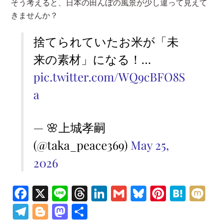
そう考えると、日本の田んぼの風景が少し違って見えて
きませんか？
捨てられていたお米が「未
来の素材」になる！…
pic.twitter.com/WQ9cBFO8S
a
— 🌸上城孝嗣
(@taka_peace369)
May 25,
2026
Fa
X
Li
T
Li
G
Bl
Pi
H
M
ce
n
hr
n
m
u
nt
at
ix
Te
Bl
M
共