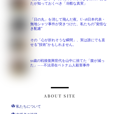
たが知っておくべき「冷酷な真実」
「日の丸」を消して飛んだ夜。U-18日本代表・
無地シャツ事件が突きつけた、私たちの”覚悟な
き配慮”
その「心が折れそうな瞬間」、実は誰にでも直
せる”技術”かもしれません。
91歳の戦後復興世代を山中に捨てた「腹が減っ
た」——不法滞在ベトナム人殺害事件
ABOUT SITE
私たちについて