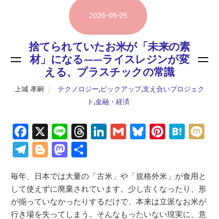
2026
-
05
-
25
捨てられていたお米が「未来の素
材」になる——ライスレジンが変
える、プラスチックの常識
上城 孝嗣
テクノロジー
,
ピックアップ
,
支え合いプロジェク
ト
,
金融・経済
Fa
X
Li
T
Li
G
Bl
Pi
H
M
ce
n
hr
n
m
u
nt
at
ix
Te
Bl
M
共
b
e
e
k
ai
es
er
e
i
le
o
as
有
o
a
e
l
ky
es
n
毎年、日本では大量の「古米」や「規格外米」が食用と
gr
g
to
して使えずに廃棄されています。少し古くなったり、形
o
d
dI
t
a
a
g
d
が揃っていなかったりするだけで、本来は立派なお米が
k
s
n
m
er
o
行き場を失ってしまう。そんなもったいない現実に、意