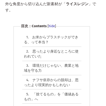
n
外な角度から切り込んだ新素材が「
ライスレジン
」で
す。
目次：Contents
[
hide
]
1.
お米からプラスチックができ
る、って本当？
2.
思ったより身近なところに使
われていた
3.
環境だけじゃない、農業と地
域を守る力
4.
ナフサ依存からの脱却は、思
ったより現実的かもしれない
5.
「捨てるもの」を「価値ある
もの」へ