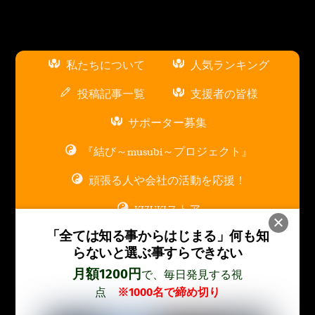
私たちについて
人気ランキング
投稿記事一覧
支援者の皆様
サポーター募集
『結び～musubi～プロジェクト』
頑張る人や会社の活動を応援！
KIZUKIストア
「全ては知る事からはじまる」
何も知
スポンサー広告枠について
らないと選ぶ事すらできない
お問い合わせ
月額1200円
で、毎日発見する視
点
※1000名で締め切り