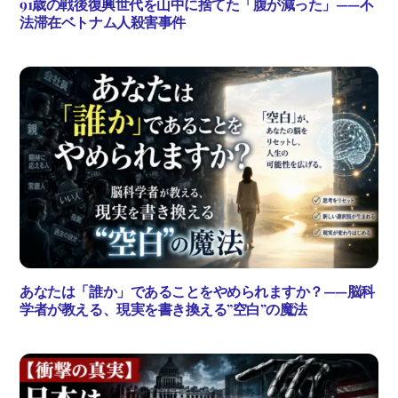
91歳の戦後復興世代を山中に捨てた「腹が減った」——不
法滞在ベトナム人殺害事件
あなたは「誰か」であることをやめられますか？——脳科
学者が教える、現実を書き換える”空白”の魔法