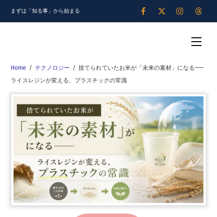
Skip
まずは「知る事」から始まる
to
content
Men
Home
/
テクノロジー
/
捨てられていたお米が「未来の素材」になる——
ライスレジンが変える、プラスチックの常識