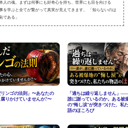
本人の魂。まずは何事にも好奇心を持ち、世界にも目を向ける
事を学ぶと全てが繋がって真実が見えてきます。 「知らないのは
恥である」
だリンゴの法則」〜あなたの
「過ちは繰り返しません」―
う腐りかけていませんか?〜
誰に謝っているのか。ある被
の“悔し涙”が突きつけた、私
語のほころび