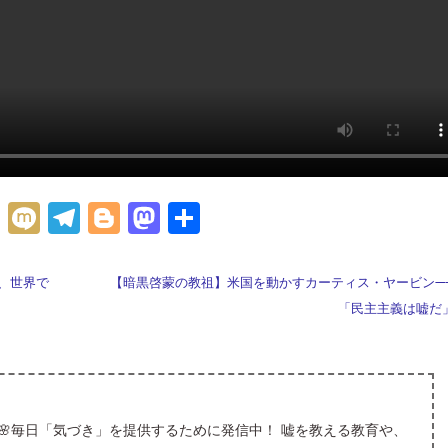
H
M
Te
Bl
M
共
at
ix
le
o
as
有
e
i
gr
g
to
、世界で
【暗黒啓蒙の教祖】米国を動かすカーティス・ヤービン—
n
a
g
d
「民主主義は嘘だ
a
m
er
o
n
🌸毎日「気づき」を提供するために発信中！ 嘘を教える教育や、