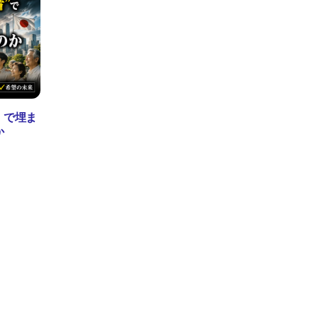
」で埋ま
か