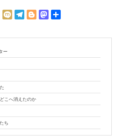
H
M
Te
Bl
M
共
at
ix
le
o
as
有
e
i
gr
g
to
n
a
g
d
a
m
er
o
ター
n
た
どこへ消えたのか
たち