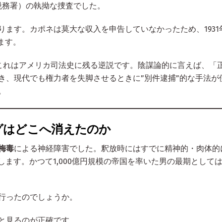
税務署）の執拗な捜査でした。
ます。カポネは莫大な収入を申告していなかったため、1931
ます。
これはアメリカ司法史に残る逆説です。陰謀論的に言えば、「
き、現代でも権力者を失脚させるときに”別件逮捕”的な手法が
。
グはどこへ消えたのか
梅毒
による神経障害でした。釈放時にはすでに精神的・肉体的
します。かつて1,000億円規模の帝国を率いた男の最期として
行ったのでしょうか。
と見るのが正確です。