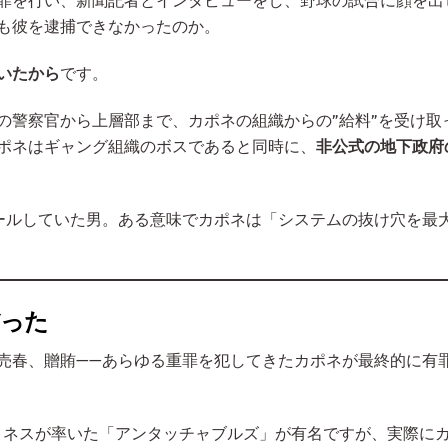
罪を行い、新聞記者とインタビューをし、野球の試合に顔を出
も彼を逮捕できなかったのか。
いたから
です。
の警察官から上層部まで、カポネの組織からの”給料”を受け取
ポネはギャング組織のボスであると同時に、
非公式の地下政府
ールしていた男。ある意味でカポネは「システムの抜け穴を最
だった
売春、贈賄——あらゆる重罪を犯してきたカポネが最終的に有
ト・ネスが率いた「アンタッチャブルズ」が有名ですが、実際に