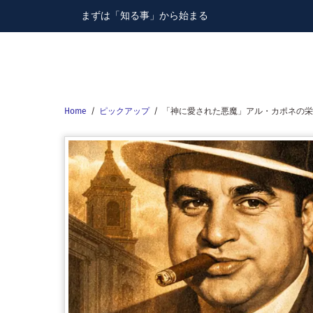
Skip
まずは「知る事」から始まる
to
content
Home
/
ピックアップ
/
「神に愛された悪魔」アル・カポネの栄