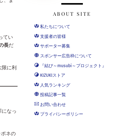
し、ま
ABOUT SITE
私たちについて
支援者の皆様
ってい
の長
だ
サポーター募集
スポンサー広告枠について
『結び～musubi～プロジェクト』
大限に利
KIZUKIストア
人気ランキング
投稿記事一覧
お問い合わせ
罪になっ
プライバシーポリシー
カポネの