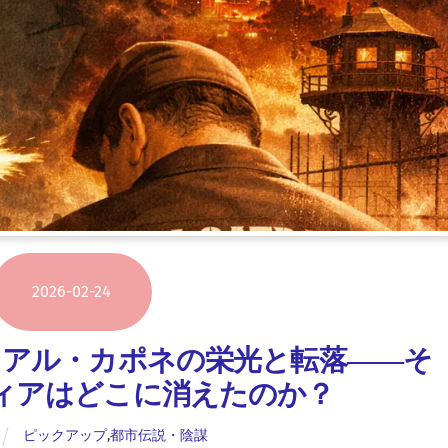
2026
-
02
-
24
」アル・カポネの栄光と転落――そ
ィアはどこに消えたのか？
ピックアップ
,
都市伝説・陰謀