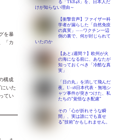
る「TKB48」を、日本人だ
けが知らない理由～
【衝撃音声】ファイザー科
学者が漏らした「自然免疫
の真実」——ワクチン一辺
グを暴
倒の裏で、何が封じられて
いたのか
、「カ
【あと2週間？】欧州が火
の海になる前に、あなたが
知っておくべき「冷酷な真
実」
の構成
「日の丸」を消して飛んだ
夜。U-18日本代表・無地シ
ダにいた
ャツ事件が突きつけた、私
ってい
たちの”覚悟なき配慮”
その「心が折れそうな瞬
間」、実は誰にでも直せ
る”技術”かもしれません。