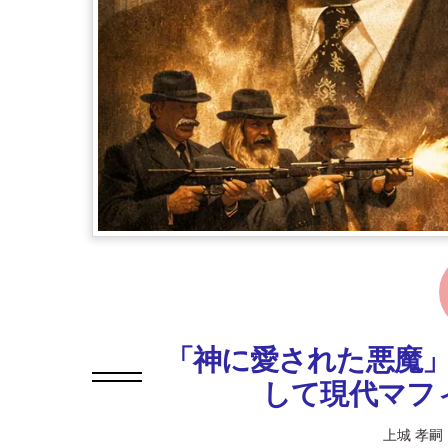
「神に愛された悪魔
して現代マフ
上城 孝嗣