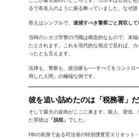
ここが最も面白いところです。カポネは公然と犯
るで有名人のように振る舞っていました。なぜ誰
答えはシンプルで、
逮捕すべき警察ごと買収して
当時のシカゴ市警の汚職は構造的なもので、末端
たとされます。これを現代的な視点で見れば、カ
ったとも言えます。
法律も、警察も、政治家も——すべてをコントロ
用した人間」の極端な例です。
彼を追い詰めたのは「税務署」
そして最大の皮肉がここに来ます。殺人、密造、
た罪状は
「脱税」
でした。
FBIの前身である司法省の特別捜査官エリオッ