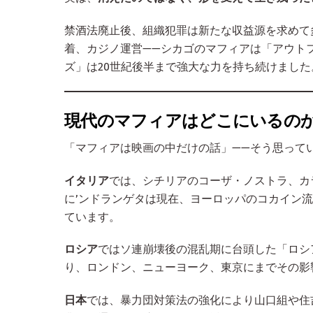
禁酒法廃止後、組織犯罪は新たな収益源を求めて
着、カジノ運営——シカゴのマフィアは「アウト
ズ」は20世紀後半まで強大な力を持ち続けました
現代のマフィアはどこにいるの
「マフィアは映画の中だけの話」——そう思って
イタリア
では、シチリアのコーザ・ノストラ、カ
に’ンドランゲタは現在、ヨーロッパのコカイン流
ています。
ロシア
ではソ連崩壊後の混乱期に台頭した「ロシ
り、ロンドン、ニューヨーク、東京にまでその影
日本
では、暴力団対策法の強化により山口組や住