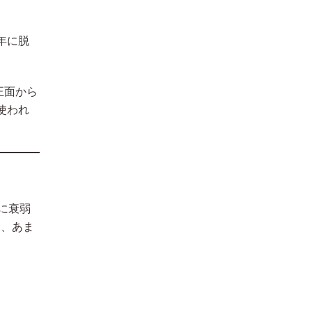
年に脱
正面から
使われ
に衰弱
は、あま