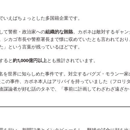
でいえばちょっとした多国籍企業です。
して警察・政治家への
組織的な賄賂
。カポネは敵対するギャン
。シカゴ市長や警察署長まで懐に収めていたとも言われており
た」という言葉が残っているほどです。
すると
約1,000億円以上
とも推計されています。
名を世界に知らしめた事件です。対立するバグズ・モラン一家
たこの事件、カポネ本人はアリバイを持っていました（フロリ
陰謀論者が好む話のタネで、「事前に計画してわざわざ遠ざか