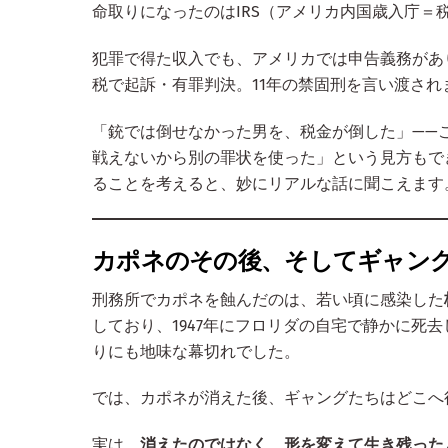
命取りになったのはIRS（アメリカ内国歳入庁＝
犯罪で得た収入でも、アメリカでは申告義務があり
税で起訴・有罪判決。11年の禁固刑を言い渡され
「銃では倒せなかった男を、税金が倒した」——
戦えないから別の罪状を使った」という見方もで
ることを考えると、妙にリアルな話に聞こえます
カポネのその後、そしてギャン
刑務所でカポネを蝕んだのは、若い頃に感染した
しており、1947年にフロリダの自宅で静かに死去
りにも地味な幕切れでした。
では、カポネが消えた後、ギャングたちはどこへ
実は、
消えたのではなく、形を変えて生き残った