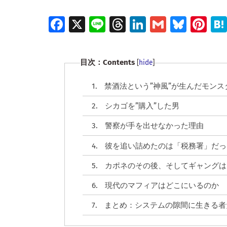
Fa
X
Li
T
Li
G
Bl
Pi
ce
n
hr
n
m
u
nt
b
e
e
k
ai
es
er
目次：Contents
[
hide
]
o
a
e
l
ky
es
o
d
dI
t
1.
禁酒法という”神風”が生んだモンス
k
s
n
2.
シカゴを”購入”した男
3.
警察が手を出せなかった理由
4.
彼を追い詰めたのは「税務署」だっ
5.
カポネのその後、そしてギャングは
6.
現代のマフィアはどこにいるのか
7.
まとめ：システムの隙間に生きる者