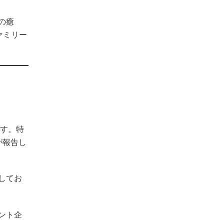
の癒
ァミリー
です。特
が報告し
してお
ント企