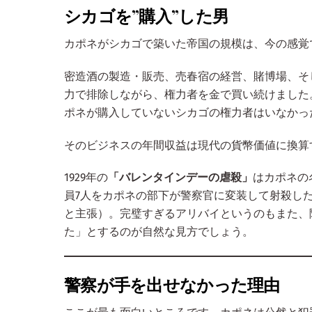
シカゴを”購入”した男
カポネがシカゴで築いた帝国の規模は、今の感覚
密造酒の製造・販売、売春宿の経営、賭博場、そ
力で排除しながら、権力者を金で買い続けました
ポネが購入していないシカゴの権力者はいなかっ
そのビジネスの年間収益は現代の貨幣価値に換算
1929年の
「バレンタインデーの虐殺」
はカポネの
員7人をカポネの部下が警察官に変装して射殺し
と主張）。完璧すぎるアリバイというのもまた、
た」とするのが自然な見方でしょう。
警察が手を出せなかった理由