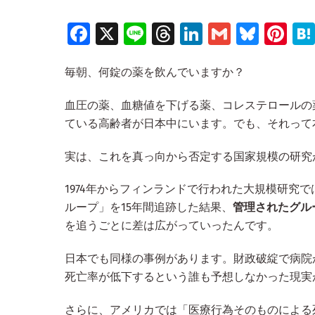
Fa
X
Li
T
Li
G
Bl
Pi
ce
n
hr
n
m
u
nt
毎朝、何錠の薬を飲んでいますか？
b
e
e
k
ai
es
er
o
a
e
l
ky
es
血圧の薬、血糖値を下げる薬、コレステロールの薬
o
d
dI
t
ている高齢者が日本中にいます。でも、それって
k
s
n
実は、これを真っ向から否定する国家規模の研究
1974年からフィンランドで行われた大規模研究
ループ」を15年間追跡した結果、
管理されたグル
を追うごとに差は広がっていったんです。
日本でも同様の事例があります。財政破綻で病院
死亡率が低下するという誰も予想しなかった現実
さらに、アメリカでは「医療行為そのものによる