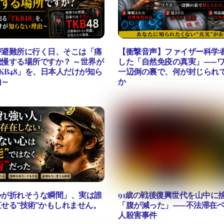
が避難所に行く日、そこは「痛
【衝撃音声】ファイザー科学
慢する場所ですか？ ～世界が
した「自然免疫の真実」——
KB48」を、日本人だけが知ら
一辺倒の裏で、何が封じられ
由～
か
心が折れそうな瞬間」、実は誰
91歳の戦後復興世代を山中に
せる”技術”かもしれません。
「腹が減った」——不法滞在
人殺害事件