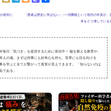
at
ix
le
o
as
有
e
i
gr
g
to
界が絶対に
「愚者は歴史に学ばない」——消費税という現代の年貢が、
n
a
g
d
本をどう壊している
a
m
er
o
n
🌸毎日「気づき」を提供するために発信中！ 嘘を教える教育や、
本人の魂。まずは何事にも好奇心を持ち、世界にも目を向ける
事を学ぶと全てが繋がって真実が見えてきます。 「知らないのは
恥である」