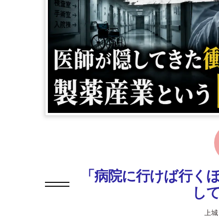
「病院に行けば行く
し
上城