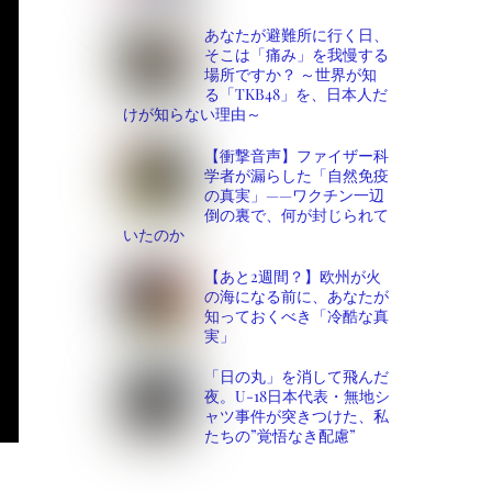
あなたが避難所に行く日、
そこは「痛み」を我慢する
場所ですか？ ～世界が知
る「TKB48」を、日本人だ
けが知らない理由～
【衝撃音声】ファイザー科
学者が漏らした「自然免疫
の真実」——ワクチン一辺
倒の裏で、何が封じられて
いたのか
【あと2週間？】欧州が火
の海になる前に、あなたが
知っておくべき「冷酷な真
実」
「日の丸」を消して飛んだ
夜。U-18日本代表・無地シ
ャツ事件が突きつけた、私
たちの”覚悟なき配慮”