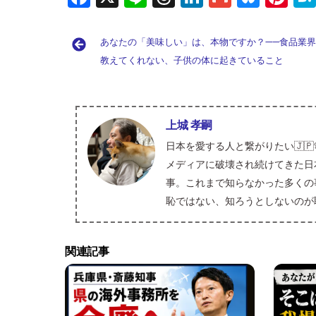
ce
n
hr
n
m
u
nt
b
e
e
k
ai
es
er
あなたの「美味しい」は、本物ですか？——食品業
o
a
e
l
ky
es
教えてくれない、子供の体に起きていること
o
d
dI
t
k
s
n
上城 孝嗣
日本を愛する人と繋がりたい🇯
メディアに破壊され続けてきた日
事。これまで知らなかった多くの
恥ではない、知ろうとしないのが
関連記事