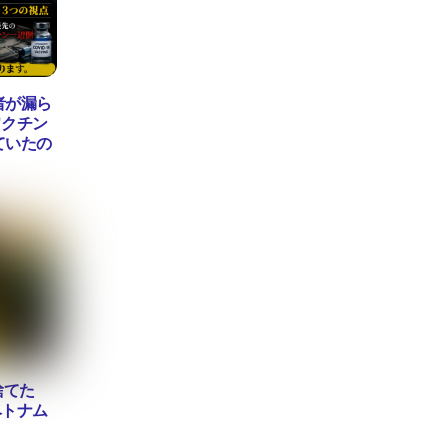
者が漏ら
ワクチン
ていたの
捨てた
ベトナム