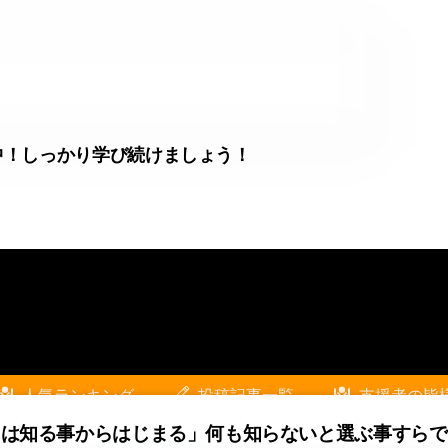
中！しっかり学び続けましょう！
人気ランキング
投稿記事一覧
支援者の皆
ては知る事からはじまる」
何も知らないと選ぶ事すらで
』
頑張る人や会社の活動を応援！
KIZUKIスト