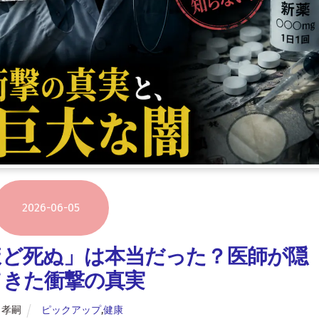
2026
-
06
-
05
ほど死ぬ」は本当だった？医師が隠
てきた衝撃の真実
 孝嗣
ピックアップ
,
健康