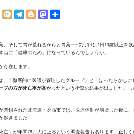
H
M
Te
Bl
M
共
at
ix
le
o
as
有
e
i
gr
g
to
n
a
g
d
、そして胃が荒れるからと胃薬——気づけば1日10錠以上を飲
a
m
er
o
本当に「健康のため」になっているんでしょうか。
n
が存在します。
では、「徹底的に医師が管理したグループ」と「ほったらかしに
ープの方が死亡率が高かった
という衝撃の結果が出ました。し
が閉鎖された北海道・夕張市では、医療体制が崩壊した後に、
が起きました。
死亡」が年間78万人に上るという調査報告もあります。正しく