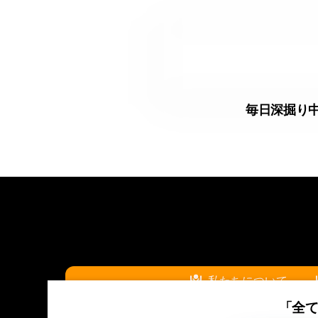
毎日深掘り
私たちについて
「全
『結び～musubi～プロジェクト