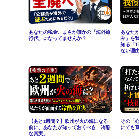
あなたの税金、まさか誰かの「海外旅
あなた
行代」になってませんか？
み」を我
知る「T
ない理
【あと2週間？】欧州が火の海になる
その「
前に、あなたが知っておくべき「冷酷
にでも直
な真実」