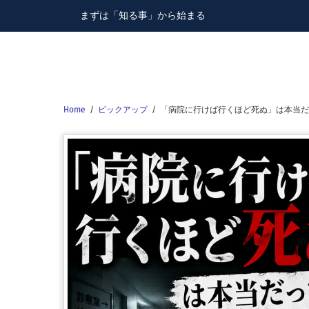
Skip
まずは「知る事」から始まる
to
content
Home
/
ピックアップ
/
「病院に行けば行くほど死ぬ」は本当だ