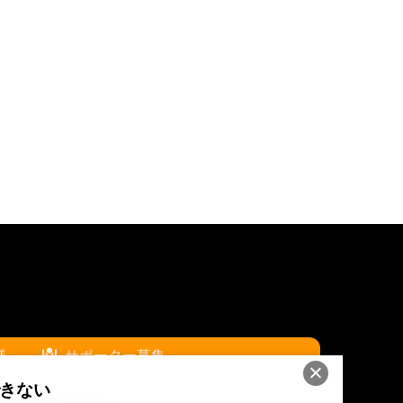
様
サポーター募集
きない
ア
スポンサー広告枠について