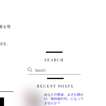
者を増
法を、
SEARCH
RECENT POSTS
あなたの税金、まさか誰か
の「海外旅行代」になって
ませんか？