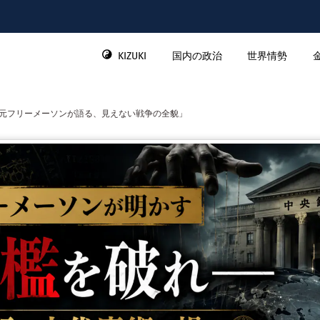
KIZUKI
国内の政治
世界情勢
―元フリーメーソンが語る、見えない戦争の全貌」