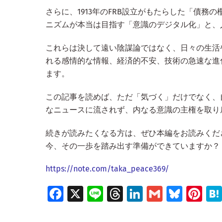
さらに、1913年のFRB設立がもたらした「債
ニズムが本当は目指す「意識のデジタル化」と、
これらは決して遠い陰謀論ではなく、日々の生活
れる感情的な情報、経済的不安、技術の急速な進
ます。
この記事を読めば、ただ「気づく」だけでなく、
なニュースに流されず、内なる意識の主権を取り
続きが読みたくなる方は、ぜひ本編をお読みくだ
今、その一歩を踏み出す準備ができていますか？
https://note.com/taka_peace369/
Fa
X
Li
T
Li
G
Bl
Pi
ce
n
hr
n
m
u
nt