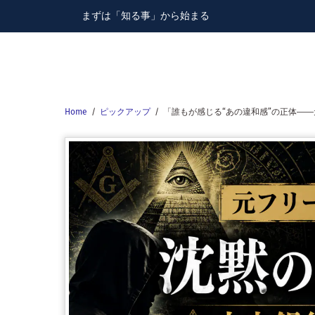
Skip
まずは「知る事」から始まる
to
content
Home
/
ピックアップ
/
「誰もが感じる“あの違和感”の正体―