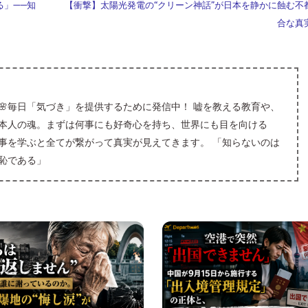
e
i
gr
g
to
る」——知
【衝撃】太陽光発電の“クリーン神話”が日本を静かに蝕む不
n
a
g
d
合な真
a
m
er
o
n
🌸毎日「気づき」を提供するために発信中！ 嘘を教える教育や、
本人の魂。まずは何事にも好奇心を持ち、世界にも目を向ける
事を学ぶと全てが繋がって真実が見えてきます。 「知らないのは
恥である」