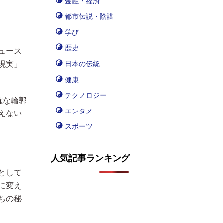
金融・経済
都市伝説・陰謀
学び
歴史
ュース
現実」
日本の伝統
健康
テクノロジー
確な輪郭
エンタメ
えない
スポーツ
人気記事ランキング
として
に変え
ちの秘