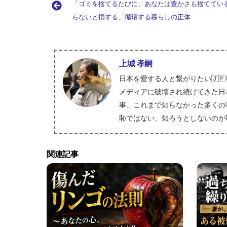
b
e
e
k
ai
es
er
「ゴミを捨てるたびに、あなたは豊かさも捨ててい
o
a
e
l
ky
es
らないと損する、循環する暮らしの正体
o
d
dI
t
k
s
n
上城 孝嗣
日本を愛する人と繋がりたい🇯
メディアに破壊され続けてきた日
事。これまで知らなかった多くの
恥ではない、知ろうとしないのが
関連記事