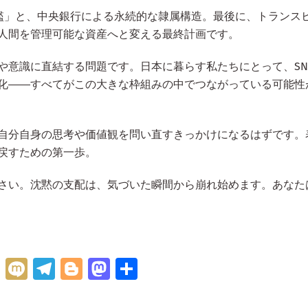
務の檻」と、中央銀行による永続的な隷属構造。最後に、トランス
人間を管理可能な資産へと変える最終計画です。
や意識に直結する問題です。日本に暮らす私たちにとって、SN
化――すべてがこの大きな枠組みの中でつながっている可能性
自分自身の思考や価値観を問い直すきっかけになるはずです。
戻すための第一歩。
さい。沈黙の支配は、気づいた瞬間から崩れ始めます。あなた
H
M
Te
Bl
M
共
at
ix
le
o
as
有