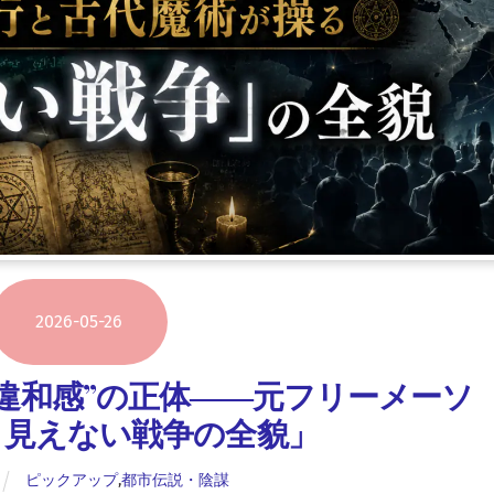
2026
-
05
-
26
違和感”の正体――元フリーメーソ
、見えない戦争の全貌」
ピックアップ
,
都市伝説・陰謀