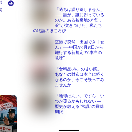
都
「過ちは繰り返しません」
実
――誰が、誰に謝っている
のか。ある被爆地の“悔し
涙”が突きつけた、私たち
の物語のほころび
空港で突然「出国できませ
ん」──中国が9月15日から
施行する新規定の“本当の
意味”
「食料品0%」の甘い罠。
あなたの財布は本当に軽く
なるのか、今こそ疑ってみ
ませんか
「地球は丸い」ですら、い
つか覆るかもしれない ―
歴史が教える”常識”の賞味
期限