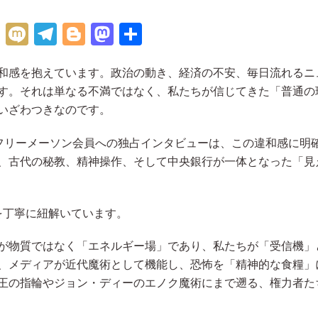
H
M
Te
Bl
M
共
at
ix
le
o
as
有
和感を抱えています。政治の動き、経済の不安、毎日流れるニ
e
i
gr
g
to
す。それは単なる不満ではなく、私たちが信じてきた「普通の
n
a
g
d
いざわつきなのです。
a
m
er
o
n
元フリーメーソン会員への独占インタビューは、この違和感に明
、古代の秘教、精神操作、そして中央銀行が一体となった「見
を丁寧に紐解いています。
が物質ではなく「エネルギー場」であり、私たちが「受信機」
、メディアが近代魔術として機能し、恐怖を「精神的な食糧」
王の指輪やジョン・ディーのエノク魔術にまで遡る、権力者た