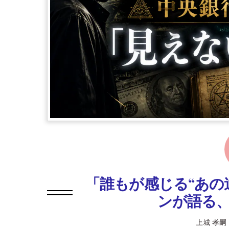
「誰もが感じる“あの
ンが語る
上城 孝嗣