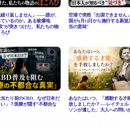
は繰り返しません」――誰が、
空港で突然「出国できません」
っているのか。ある被爆地
国が9月15日から施行する新規
涙”が突きつけた、私たちの物
当の意味”
ころび
当たり前のCBD、なぜ日本だ
あなたはいつ、「感動する才
しい」？医療が隠す“不都合な
放しましたか？──レイチェル
ソンが遺した、大人への問い