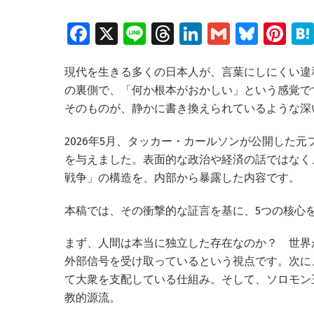
Fa
X
Li
T
Li
G
Bl
Pi
ce
n
hr
n
m
u
nt
現代を生きる多くの日本人が、言葉にしにくい違
b
e
e
k
ai
es
er
の裏側で、「何か根本がおかしい」という感覚で
o
a
e
l
ky
es
そのものが、静かに書き換えられているような深
o
d
dI
t
k
s
n
2026年5月、タッカー・カールソンが公開した
を与えました。表面的な政治や経済の話ではなく
戦争」の構造を、内部から暴露した内容です。
本稿では、その衝撃的な証言を基に、5つの核心
まず、人間は本当に独立した存在なのか？ 世界
外部信号を受け取っているという視点です。次に
て大衆を支配している仕組み。そして、ソロモン
教的源流。