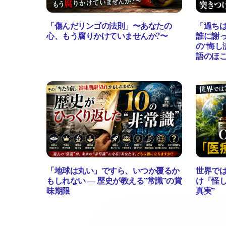
「傷んだリンゴの法則」〜あなたの
「過ち
心、もう腐りかけていませんか?〜
誰に謝
の“悔し
語のほ
「地球は丸い」ですら、いつか覆るか
世界では
もしれない ― 歴史が教える”常識”の賞
け「怪
味期限
真実”