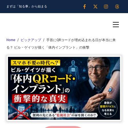
Skip
まずは「知る事」から始まる
to
content
Men
Home
/
ピックアップ
/
手首にQRコードが埋め込まれる日が本当に来
る？ ビル・ゲイツが描く「体内インプラント」の衝撃