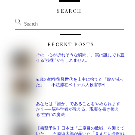
SEARCH
RECENT POSTS
その「心が折れそうな瞬間」、実は誰にでも直
せる”技術”かもしれません。
91歳の戦後復興世代を山中に捨てた「腹が減っ
た」——不法滞在ベトナム人殺害事件
あなたは「誰か」であることをやめられます
か？——脳科学者が教える、現実を書き換え
る”空白”の魔法
【衝撃予告】日本は「二度目の敗戦」を迎えて
いた――石原慎太郎が暴いた「見えない金融戦