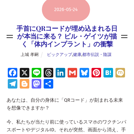
2026
-
05
-
24
手首にQRコードが埋め込まれる日
が本当に来る？ ビル・ゲイツが描
く「体内インプラント」の衝撃
上城 孝嗣
ピックアップ
,
健康
,
都市伝説・陰謀
Fa
X
Li
T
Li
G
Bl
Pi
H
M
ce
n
hr
n
m
u
nt
at
ix
Te
Bl
M
共
b
e
e
k
ai
es
er
e
i
le
o
as
有
o
a
e
l
ky
es
n
あなたは、自分の身体に「QRコード」が刻まれる未来
gr
g
to
を想像できますか？
o
d
dI
t
a
a
g
d
k
s
n
m
er
o
今、私たちが当たり前に使っているスマホのワクチンパ
n
スポートやデジタルID。それが突然、画面から消え、手