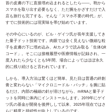
首の皮膚の下に直接埋め込まれるとしたら――。鞄から
スマホを取り出す必要もなく、ただ腕をかざすだけで入
店も旅行も完了する。そんな「スマホ不要の時代」が、
すでに技術的には現実味を帯び始めています。
その中心にいるのが、ビル・ゲイツ氏が長年支援してき
た量子ドット技術です。肉眼では全く見えない微細な粒
子を皮膚の下に埋め込み、AIカメラで読み取る「生体QR
コード」。そこには接種履歴や医療情報が記録され、一
度入れたら少なくとも5年間、場合によってはほぼ永久
的に残り続けると言われています。
しかも、導入方法は驚くほど簡単。見た目は普通の絆創
膏と変わらない「マイクロニードル・パッチ」を腕に貼
るだけ。内部の極細の針が溶けながら、mRNAと量子ド
ットを同時に体内にインストールします。2019年にゲイ
ツ氏の基金が開発を後押しして以来、2025年現在ではさ
らに精度と持続性が向上しているのです。