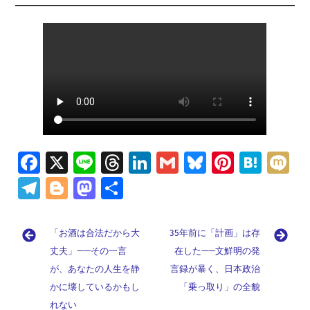
Fa
X
Li
T
Li
G
Bl
Pi
H
M
ce
n
hr
n
m
u
nt
at
ix
Te
Bl
M
共
b
e
e
k
ai
es
er
e
i
le
o
as
有
o
a
e
l
ky
es
n
gr
g
to
「お酒は合法だから大
35年前に「計画」は存
o
d
dI
t
a
a
g
d
丈夫」——その一言
在した——文鮮明の発
k
s
n
m
が、あなたの人生を静
er
o
言録が暴く、日本政治
かに壊しているかもし
「乗っ取り」の全貌
n
れない