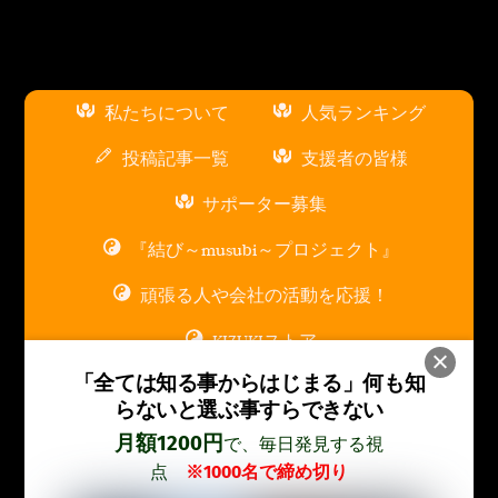
私たちについて
人気ランキング
投稿記事一覧
支援者の皆様
サポーター募集
『結び～musubi～プロジェクト』
頑張る人や会社の活動を応援！
KIZUKIストア
「全ては知る事からはじまる」
何も知
スポンサー広告枠について
らないと選ぶ事すらできない
お問い合わせ
月額1200円
で、毎日発見する視
点
※1000名で締め切り