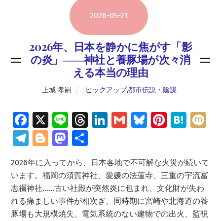
2026
-
05
-
21
2026年、日本を静かに焦がす「影
の炎」――神社と養豚場が次々消
える本当の理由
上城 孝嗣
ピックアップ
,
都市伝説・陰謀
Fa
X
Li
T
Li
G
Bl
Pi
H
M
ce
n
hr
n
m
u
nt
at
ix
Te
Bl
M
共
b
e
e
k
ai
es
er
e
i
le
o
as
有
2026年に入ってから、日本各地で不可解な火災が続いて
o
a
e
l
ky
es
n
gr
g
to
います。福岡の須賀神社、愛媛の法蓮寺、三重の宇流冨
o
d
dI
t
a
a
g
d
志禰神社……古い社殿が突然炎に包まれ、文化財が失わ
k
s
n
m
er
o
れる痛ましい事件が相次ぎ、同時期に宮崎や北海道の養
n
豚場も大規模焼失。電気系統のない建物での出火、監視