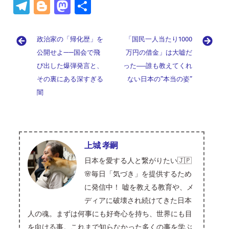
ce
n
hr
n
m
u
nt
at
ix
Te
Bl
M
共
b
e
e
k
ai
es
er
e
i
le
o
as
有
o
a
e
l
ky
es
n
gr
g
to
政治家の「帰化歴」を
「国民一人当たり1000
o
d
dI
t
a
a
g
d
公開せよ——国会で飛
万円の借金」は大嘘だ
k
s
n
m
び出した爆弾発言と、
er
o
った──誰も教えてくれ
その裏にある深すぎる
ない日本の”本当の姿”
n
闇
上城 孝嗣
日本を愛する人と繋がりたい🇯🇵
🌸毎日「気づき」を提供するため
に発信中！ 嘘を教える教育や、メ
ディアに破壊され続けてきた日本
人の魂。まずは何事にも好奇心を持ち、世界にも目
を向ける事。これまで知らなかった多くの事を学ぶ