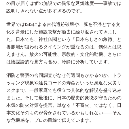
の目が届くはずの施設での異常な延焼速度――事故では
説明しきれない点が多すぎるのです。
世界ではISISによる古代遺跡破壊や、豚を不浄とする文
化を背景にした施設攻撃が過去に繰り返されてきまし
た。日本でも、神社仏閣という「日本らしさの象徴」と
養豚場が狙われるタイミングが重なるのは、偶然とは思
えません。放火の可能性、宗教的・文化的動機、さらに
は陰謀論的な見方も含め、冷静に分析しています。
消防と警察の合同調査がなぜ何週間もかかるのか、トラ
ッキング現象や延長コードの寿命といった身近な火災リ
スクまで、一般家庭でも役立つ具体的な解説を盛り込み
ました。そして最後に、日本の歴史的象徴を守るための
本気の防火対策を提言。単なる「不審火」ではなく、日
本文化そのものが脅かされているかもしれない――そん
な危機感を、プロの目線で伝えています。