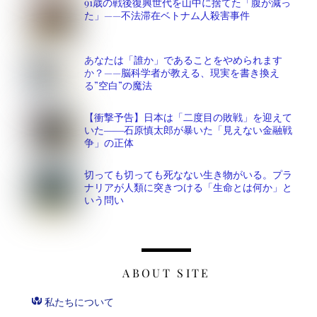
91歳の戦後復興世代を山中に捨てた「腹が減っ
た」——不法滞在ベトナム人殺害事件
あなたは「誰か」であることをやめられます
か？——脳科学者が教える、現実を書き換え
る”空白”の魔法
【衝撃予告】日本は「二度目の敗戦」を迎えて
いた――石原慎太郎が暴いた「見えない金融戦
争」の正体
切っても切っても死なない生き物がいる。プラ
ナリアが人類に突きつける「生命とは何か」と
いう問い
ABOUT SITE
私たちについて