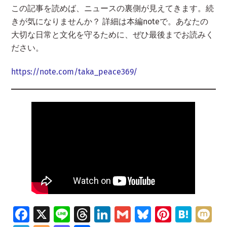
この記事を読めば、ニュースの裏側が見えてきます。続
きが気になりませんか？ 詳細は本編noteで。あなたの
大切な日常と文化を守るために、ぜひ最後までお読みく
ださい。
https://note.com/taka_peace369/
Fa
X
Li
T
Li
G
Bl
Pi
H
M