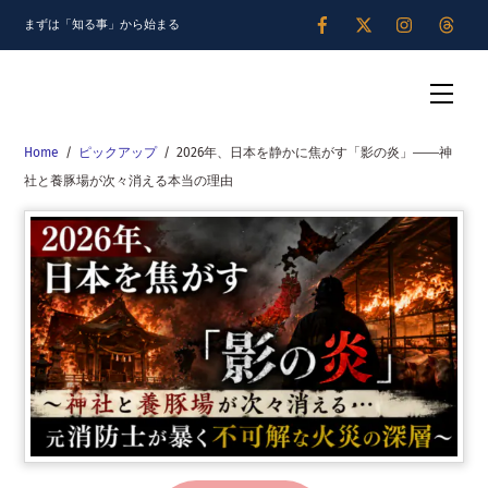
Skip
まずは「知る事」から始まる
to
content
Men
Home
/
ピックアップ
/
2026年、日本を静かに焦がす「影の炎」――神
社と養豚場が次々消える本当の理由